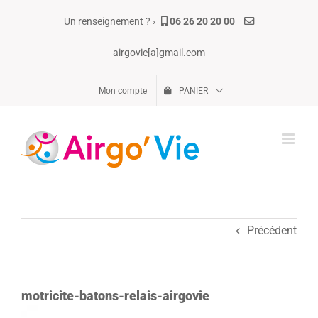
Passer
Un renseignement ? ›
06 26 20 20 00
au
contenu
airgovie[a]gmail.com
Mon compte
PANIER
Précédent
motricite-batons-relais-airgovie