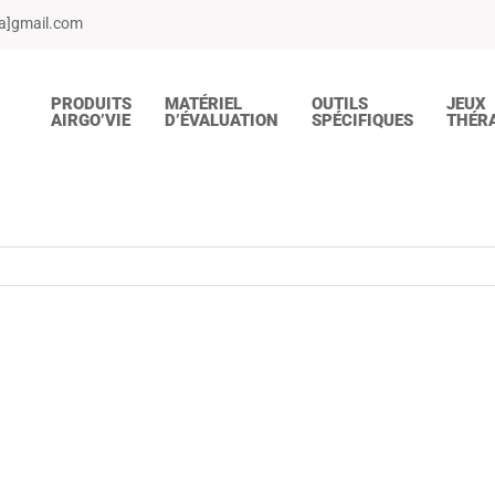
[a]gmail.com
PRODUITS
MATÉRIEL
OUTILS
JEUX
AIRGO’VIE
D’ÉVALUATION
SPÉCIFIQUES
THÉR