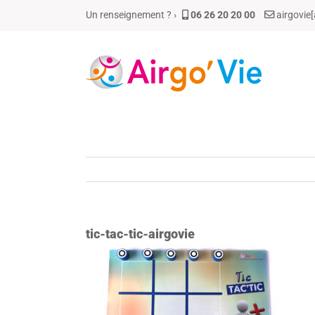
Passer
Un renseignement ? ›
06 26 20 20 00
airgovie
au
contenu
tic-tac-tic-airgovie