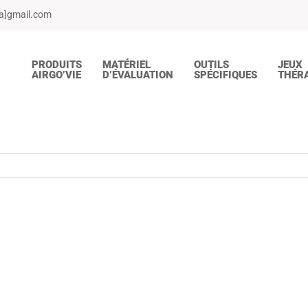
[a]gmail.com
PRODUITS
MATÉRIEL
OUTILS
JEUX
AIRGO’VIE
D’ÉVALUATION
SPÉCIFIQUES
THÉR