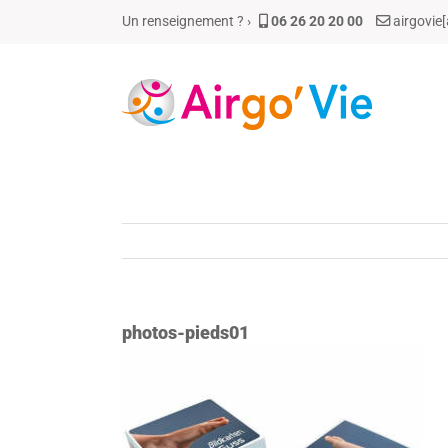
Passer
Un renseignement ? ›
06 26 20 20 00
airgovie
au
contenu
photos-pieds01