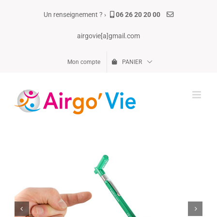
Passer
Un renseignement ? ›
06 26 20 20 00
au
contenu
airgovie[a]gmail.com
Mon compte
PANIER