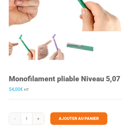
Monofilament pliable Niveau 5,07
54,00
€
HT
AJOUTER AU PANIER
quantité
de